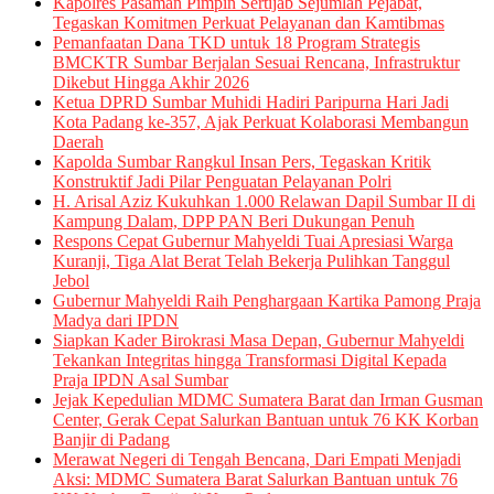
Kapolres Pasaman Pimpin Sertijab Sejumlah Pejabat,
Tegaskan Komitmen Perkuat Pelayanan dan Kamtibmas
Pemanfaatan Dana TKD untuk 18 Program Strategis
BMCKTR Sumbar Berjalan Sesuai Rencana, Infrastruktur
Dikebut Hingga Akhir 2026
Ketua DPRD Sumbar Muhidi Hadiri Paripurna Hari Jadi
Kota Padang ke-357, Ajak Perkuat Kolaborasi Membangun
Daerah
Kapolda Sumbar Rangkul Insan Pers, Tegaskan Kritik
Konstruktif Jadi Pilar Penguatan Pelayanan Polri
H. Arisal Aziz Kukuhkan 1.000 Relawan Dapil Sumbar II di
Kampung Dalam, DPP PAN Beri Dukungan Penuh
Respons Cepat Gubernur Mahyeldi Tuai Apresiasi Warga
Kuranji, Tiga Alat Berat Telah Bekerja Pulihkan Tanggul
Jebol
Gubernur Mahyeldi Raih Penghargaan Kartika Pamong Praja
Madya dari IPDN
Siapkan Kader Birokrasi Masa Depan, Gubernur Mahyeldi
Tekankan Integritas hingga Transformasi Digital Kepada
Praja IPDN Asal Sumbar
Jejak Kepedulian MDMC Sumatera Barat dan Irman Gusman
Center, Gerak Cepat Salurkan Bantuan untuk 76 KK Korban
Banjir di Padang
Merawat Negeri di Tengah Bencana, Dari Empati Menjadi
Aksi: MDMC Sumatera Barat Salurkan Bantuan untuk 76