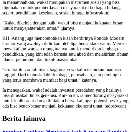
Ia menambahkan, wakaf merupakan instrumen sosial yang bisa
digunakan untuk pemberdayaan masyarakat di berbagai bidang,
seperti pendidikan, kesehatan, sosial, hingga infrastruktur.
“Kalau dikelola dengan baik, wakaf bisa menjadi kekuatan besar
untuk menyejahterakan umat,” ujarnya.
KH. Anang juga mencontohkan kisah berdirinya Pondok Modern
Gontor yang awalnya didirikan oleh tiga bersaudara yatim. Mereka
mewakafkan warisan orang tuanya untuk mendirikan lembaga
pendidikan, yang kini telah berusia satu abad dan melahirkan ribuan
ulama, pemimpin, dan tokoh masyarakat.
“Gontor itu contoh nyata bagaimana wakaf melahirkan manusia
unggul. Dari manusia lahir lembaga, perusahaan, dan pemimpin
yang terus membawa manfaat bagi umat,” katanya.
Ia menegaskan, wakaf adalah investasi peradaban yang hasilnya
bisa dirasakan lintas generasi. Karena itu, ia mendorong masyarakat
untuk lebih sadar dan aktif dalam berwakaf, agar potensi besar yang
ada bisa benar-benar menjadi kekuatan ekonomi umat. (adpsb/cen)
Berita lainnya
Sumbar Usulkan Mentawai Jadi Kawasan Tambak