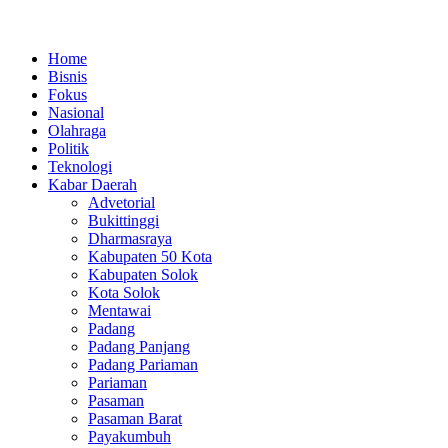
Lewati
ke
Home
konten
Bisnis
Fokus
Nasional
Olahraga
Politik
Teknologi
Kabar Daerah
Advetorial
Bukittinggi
Dharmasraya
Kabupaten 50 Kota
Kabupaten Solok
Kota Solok
Mentawai
Padang
Padang Panjang
Padang Pariaman
Pariaman
Pasaman
Pasaman Barat
Payakumbuh