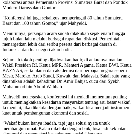
kolaborasi antara Pemerintah Provinsi Sumatera Barat dan Pondok
Modern Darussalam Gontor.
“Konferensi ini juga sekaligus memperingati 80 tahun Sumatera
Barat dan 100 tahun Gontor,” ujar Mahyeldi.
Menurutnya, persiapan acara sudah dilakukan sejak enam hingga
tujuh bulan lalu melalui berbagai rapat dan diskusi. Pemerintah
menargetkan lebih dari seribu peserta dari berbagai daerah di
Indonesia dan luar negeri akan hadir.
Sejumlah tokoh penting dijadwalkan hadir, di antaranya mantan
Wakil Presiden RI, Ketua MPR, Menteri Agama, Ketua BWI, Ketua
BAZNAS, serta ulama dan akademisi dari berbagai negara seperti
Mesir, Maroko, Arab Saudi, Kuwait, dan Malaysia. Salah satu yang
dinantikan adalah kehadiran Dr. Amir Bahjat, cucu dari Syekh
Muhammad bin Abdul Wahhab.
Mahyeldi menegaskan, konferensi ini menjadi momentum penting
untuk meningkatkan kesadaran masyarakat tentang arti besar wakaf.
Ia menilai, jika dikelola dengan baik, wakaf bisa menjadi instrumen
kuat untuk pembangunan ekonomi dan sosial.
“Wakaf bukan hanya ibadah, tapi juga solusi nyata untuk
membangun umat. Kalau dikelola dengan baik, bisa jadi kekuatan
ekonomi dan mengatasi kesenjangan sosial,” katanya.