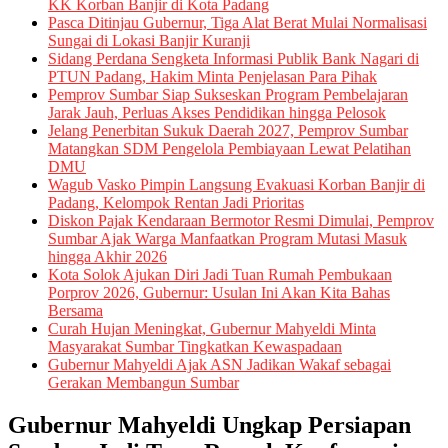
KK Korban Banjir di Kota Padang
Pasca Ditinjau Gubernur, Tiga Alat Berat Mulai Normalisasi
Sungai di Lokasi Banjir Kuranji
Sidang Perdana Sengketa Informasi Publik Bank Nagari di
PTUN Padang, Hakim Minta Penjelasan Para Pihak
Pemprov Sumbar Siap Sukseskan Program Pembelajaran
Jarak Jauh, Perluas Akses Pendidikan hingga Pelosok
Jelang Penerbitan Sukuk Daerah 2027, Pemprov Sumbar
Matangkan SDM Pengelola Pembiayaan Lewat Pelatihan
DMU
Wagub Vasko Pimpin Langsung Evakuasi Korban Banjir di
Padang, Kelompok Rentan Jadi Prioritas
Diskon Pajak Kendaraan Bermotor Resmi Dimulai, Pemprov
Sumbar Ajak Warga Manfaatkan Program Mutasi Masuk
hingga Akhir 2026
Kota Solok Ajukan Diri Jadi Tuan Rumah Pembukaan
Porprov 2026, Gubernur: Usulan Ini Akan Kita Bahas
Bersama
Curah Hujan Meningkat, Gubernur Mahyeldi Minta
Masyarakat Sumbar Tingkatkan Kewaspadaan
Gubernur Mahyeldi Ajak ASN Jadikan Wakaf sebagai
Gerakan Membangun Sumbar
Gubernur Mahyeldi Ungkap Persiapan