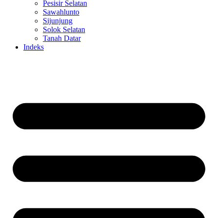
Pesisir Selatan
Sawahlunto
Sijunjung
Solok Selatan
Tanah Datar
Indeks