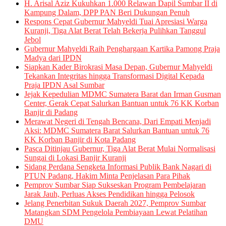
H. Arisal Aziz Kukuhkan 1.000 Relawan Dapil Sumbar II di
Kampung Dalam, DPP PAN Beri Dukungan Penuh
Respons Cepat Gubernur Mahyeldi Tuai Apresiasi Warga
Kuranji, Tiga Alat Berat Telah Bekerja Pulihkan Tanggul
Jebol
Gubernur Mahyeldi Raih Penghargaan Kartika Pamong Praja
Madya dari IPDN
Siapkan Kader Birokrasi Masa Depan, Gubernur Mahyeldi
Tekankan Integritas hingga Transformasi Digital Kepada
Praja IPDN Asal Sumbar
Jejak Kepedulian MDMC Sumatera Barat dan Irman Gusman
Center, Gerak Cepat Salurkan Bantuan untuk 76 KK Korban
Banjir di Padang
Merawat Negeri di Tengah Bencana, Dari Empati Menjadi
Aksi: MDMC Sumatera Barat Salurkan Bantuan untuk 76
KK Korban Banjir di Kota Padang
Pasca Ditinjau Gubernur, Tiga Alat Berat Mulai Normalisasi
Sungai di Lokasi Banjir Kuranji
Sidang Perdana Sengketa Informasi Publik Bank Nagari di
PTUN Padang, Hakim Minta Penjelasan Para Pihak
Pemprov Sumbar Siap Sukseskan Program Pembelajaran
Jarak Jauh, Perluas Akses Pendidikan hingga Pelosok
Jelang Penerbitan Sukuk Daerah 2027, Pemprov Sumbar
Matangkan SDM Pengelola Pembiayaan Lewat Pelatihan
DMU