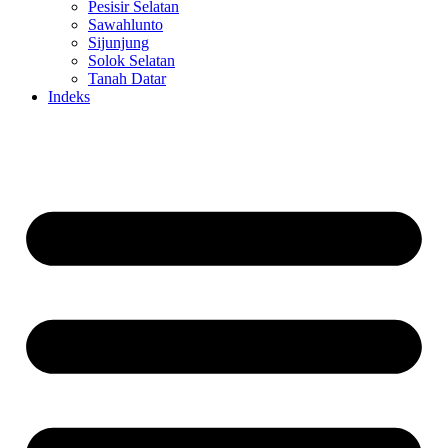
Pesisir Selatan
Sawahlunto
Sijunjung
Solok Selatan
Tanah Datar
Indeks