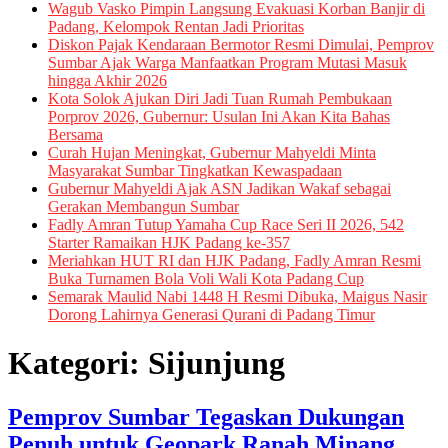
Wagub Vasko Pimpin Langsung Evakuasi Korban Banjir di
Padang, Kelompok Rentan Jadi Prioritas
Diskon Pajak Kendaraan Bermotor Resmi Dimulai, Pemprov
Sumbar Ajak Warga Manfaatkan Program Mutasi Masuk
hingga Akhir 2026
Kota Solok Ajukan Diri Jadi Tuan Rumah Pembukaan
Porprov 2026, Gubernur: Usulan Ini Akan Kita Bahas
Bersama
Curah Hujan Meningkat, Gubernur Mahyeldi Minta
Masyarakat Sumbar Tingkatkan Kewaspadaan
Gubernur Mahyeldi Ajak ASN Jadikan Wakaf sebagai
Gerakan Membangun Sumbar
Fadly Amran Tutup Yamaha Cup Race Seri II 2026, 542
Starter Ramaikan HJK Padang ke-357
Meriahkan HUT RI dan HJK Padang, Fadly Amran Resmi
Buka Turnamen Bola Voli Wali Kota Padang Cup
Semarak Maulid Nabi 1448 H Resmi Dibuka, Maigus Nasir
Dorong Lahirnya Generasi Qurani di Padang Timur
Kategori:
Sijunjung
Pemprov Sumbar Tegaskan Dukungan
Penuh untuk Geopark Ranah Minang