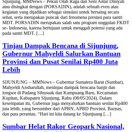
Sijunjung, MMNews – Pekan Olah Raga dan Seni Antar Diniyah
atau disingkat dengan (PORSADIN), adalah sebuah even atau
kegiatan yang dijadikan sebagai simulasi untuk bersaing secara
sehat, serta merupakan puncak dari fenomena prestasi para santri
MDT. PORSADIN merupakan salah satu program unggulan FKDT
se- Indonesia, karena bertujuan untuk menggali potensi yang ada
pada santri MDT. […]
Tinjau Dampak Bencana di Sijunjung,
Gubernur Mahyeldi Salurkan Bantuan
Provinsi dan Pusat Senilai Rp400 Juta
Lebih
SIJUNJUNG – MMNews – Gubernur Sumatera Barat (Sumbar),
Mahyeldi Ansharullah, meninjau dampak bencana banjir dan
longsor di Padang Sibusuak dan Kampuang Baru, Kecamatan
Kupitan, Kabupaten Sijunjung, Rabu (08/05/2024). Dalam
kesempatan itu, Gubernur juga menyalurkan bantuan senilai Rp400
juta lebih, yang bersumber dari APBN, APBD Provinsi, Baznas,
dan para perantau. “Hari ini kita datang ke Sijunjuang […]
Sumbar Helat Rakor Geopark Nasional,