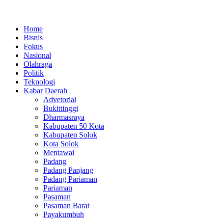
Lewati
ke
Home
konten
Bisnis
Fokus
Nasional
Olahraga
Politik
Teknologi
Kabar Daerah
Advetorial
Bukittinggi
Dharmasraya
Kabupaten 50 Kota
Kabupaten Solok
Kota Solok
Mentawai
Padang
Padang Panjang
Padang Pariaman
Pariaman
Pasaman
Pasaman Barat
Payakumbuh