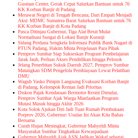
Gusman Center, Gerak Cepat Salurkan Bantuan untuk 76
KK Korban Banjir di Padang
Merawat Negeri di Tengah Bencana, Dari Empati Menjadi
Aksi: MDMC Sumatera Barat Salurkan Bantuan untuk 76
KK Korban Banjir di Kota Padang
Pasca Ditinjau Gubernur, Tiga Alat Berat Mulai
Normalisasi Sungai di Lokasi Banjir Kuranji
Sidang Perdana Sengketa Informasi Publik Bank Nagari di
PTUN Padang, Hakim Minta Penjelasan Para Pihak
Pemprov Sumbar Siap Sukseskan Program Pembelajaran
Jarak Jauh, Perluas Akses Pendidikan hingga Pelosok
Jelang Penerbitan Sukuk Daerah 2027, Pemprov Sumbar
Matangkan SDM Pengelola Pembiayaan Lewat Pelatihan
DMU
Wagub Vasko Pimpin Langsung Evakuasi Korban Banjir
di Padang, Kelompok Rentan Jadi Prioritas
Diskon Pajak Kendaraan Bermotor Resmi Dimulai,
Pemprov Sumbar Ajak Warga Manfaatkan Program
Mutasi Masuk hingga Akhir 2026
Kota Solok Ajukan Diri Jadi Tuan Rumah Pembukaan
Porprov 2026, Gubernur: Usulan Ini Akan Kita Bahas
Bersama
Curah Hujan Meningkat, Gubernur Mahyeldi Minta
Masyarakat Sumbar Tingkatkan Kewaspadaan
Gubernur Mahyeldi Ajak ASN Jadikan Wakaf sebagai