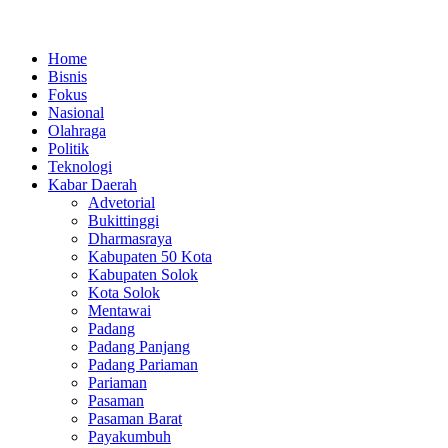
Lewati
ke
Home
konten
Bisnis
Fokus
Nasional
Olahraga
Politik
Teknologi
Kabar Daerah
Advetorial
Bukittinggi
Dharmasraya
Kabupaten 50 Kota
Kabupaten Solok
Kota Solok
Mentawai
Padang
Padang Panjang
Padang Pariaman
Pariaman
Pasaman
Pasaman Barat
Payakumbuh