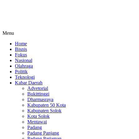
Menu
Home
Bisnis
Fokus
Nasional
Olahraga
Politik
Teknologi
Kabar Daerah
Advetorial
Bukittinggi
Dharmasraya
Kabupaten 50 Kota
Kabupaten Solok
Kota Solok
Mentawai
Padang
Padang Panjang
Padang Pariaman