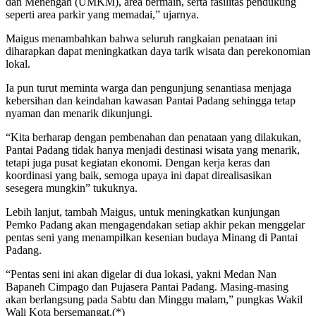
dan Menengah (UMKM), area bermain, serta fasilitas pendukung
seperti area parkir yang memadai,” ujarnya.
Maigus menambahkan bahwa seluruh rangkaian penataan ini
diharapkan dapat meningkatkan daya tarik wisata dan perekonomian
lokal.
Ia pun turut meminta warga dan pengunjung senantiasa menjaga
kebersihan dan keindahan kawasan Pantai Padang sehingga tetap
nyaman dan menarik dikunjungi.
“Kita berharap dengan pembenahan dan penataan yang dilakukan,
Pantai Padang tidak hanya menjadi destinasi wisata yang menarik,
tetapi juga pusat kegiatan ekonomi. Dengan kerja keras dan
koordinasi yang baik, semoga upaya ini dapat direalisasikan
sesegera mungkin” tukuknya.
Lebih lanjut, tambah Maigus, untuk meningkatkan kunjungan
Pemko Padang akan mengagendakan setiap akhir pekan menggelar
pentas seni yang menampilkan kesenian budaya Minang di Pantai
Padang.
“Pentas seni ini akan digelar di dua lokasi, yakni Medan Nan
Bapaneh Cimpago dan Pujasera Pantai Padang. Masing-masing
akan berlangsung pada Sabtu dan Minggu malam,” pungkas Wakil
Wali Kota bersemangat.(*)