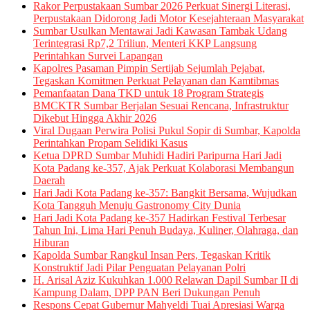
Rakor Perpustakaan Sumbar 2026 Perkuat Sinergi Literasi,
Perpustakaan Didorong Jadi Motor Kesejahteraan Masyarakat
Sumbar Usulkan Mentawai Jadi Kawasan Tambak Udang
Terintegrasi Rp7,2 Triliun, Menteri KKP Langsung
Perintahkan Survei Lapangan
Kapolres Pasaman Pimpin Sertijab Sejumlah Pejabat,
Tegaskan Komitmen Perkuat Pelayanan dan Kamtibmas
Pemanfaatan Dana TKD untuk 18 Program Strategis
BMCKTR Sumbar Berjalan Sesuai Rencana, Infrastruktur
Dikebut Hingga Akhir 2026
Viral Dugaan Perwira Polisi Pukul Sopir di Sumbar, Kapolda
Perintahkan Propam Selidiki Kasus
Ketua DPRD Sumbar Muhidi Hadiri Paripurna Hari Jadi
Kota Padang ke-357, Ajak Perkuat Kolaborasi Membangun
Daerah
Hari Jadi Kota Padang ke-357: Bangkit Bersama, Wujudkan
Kota Tangguh Menuju Gastronomy City Dunia
Hari Jadi Kota Padang ke-357 Hadirkan Festival Terbesar
Tahun Ini, Lima Hari Penuh Budaya, Kuliner, Olahraga, dan
Hiburan
Kapolda Sumbar Rangkul Insan Pers, Tegaskan Kritik
Konstruktif Jadi Pilar Penguatan Pelayanan Polri
H. Arisal Aziz Kukuhkan 1.000 Relawan Dapil Sumbar II di
Kampung Dalam, DPP PAN Beri Dukungan Penuh
Respons Cepat Gubernur Mahyeldi Tuai Apresiasi Warga