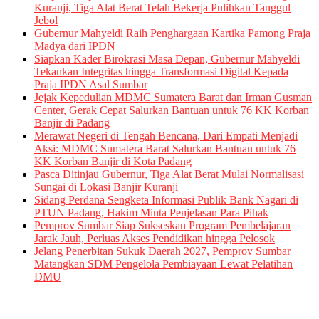
Kuranji, Tiga Alat Berat Telah Bekerja Pulihkan Tanggul
Jebol
Gubernur Mahyeldi Raih Penghargaan Kartika Pamong Praja
Madya dari IPDN
Siapkan Kader Birokrasi Masa Depan, Gubernur Mahyeldi
Tekankan Integritas hingga Transformasi Digital Kepada
Praja IPDN Asal Sumbar
Jejak Kepedulian MDMC Sumatera Barat dan Irman Gusman
Center, Gerak Cepat Salurkan Bantuan untuk 76 KK Korban
Banjir di Padang
Merawat Negeri di Tengah Bencana, Dari Empati Menjadi
Aksi: MDMC Sumatera Barat Salurkan Bantuan untuk 76
KK Korban Banjir di Kota Padang
Pasca Ditinjau Gubernur, Tiga Alat Berat Mulai Normalisasi
Sungai di Lokasi Banjir Kuranji
Sidang Perdana Sengketa Informasi Publik Bank Nagari di
PTUN Padang, Hakim Minta Penjelasan Para Pihak
Pemprov Sumbar Siap Sukseskan Program Pembelajaran
Jarak Jauh, Perluas Akses Pendidikan hingga Pelosok
Jelang Penerbitan Sukuk Daerah 2027, Pemprov Sumbar
Matangkan SDM Pengelola Pembiayaan Lewat Pelatihan
DMU