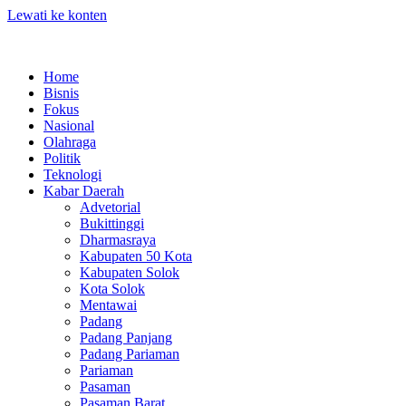
Lewati ke konten
Home
Bisnis
Fokus
Nasional
Olahraga
Politik
Teknologi
Kabar Daerah
Advetorial
Bukittinggi
Dharmasraya
Kabupaten 50 Kota
Kabupaten Solok
Kota Solok
Mentawai
Padang
Padang Panjang
Padang Pariaman
Pariaman
Pasaman
Pasaman Barat