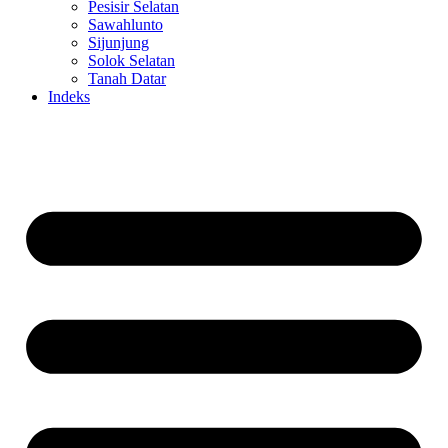
Pesisir Selatan
Sawahlunto
Sijunjung
Solok Selatan
Tanah Datar
Indeks