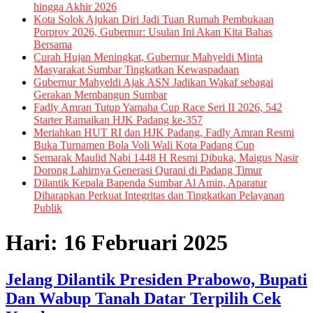
hingga Akhir 2026
Kota Solok Ajukan Diri Jadi Tuan Rumah Pembukaan
Porprov 2026, Gubernur: Usulan Ini Akan Kita Bahas
Bersama
Curah Hujan Meningkat, Gubernur Mahyeldi Minta
Masyarakat Sumbar Tingkatkan Kewaspadaan
Gubernur Mahyeldi Ajak ASN Jadikan Wakaf sebagai
Gerakan Membangun Sumbar
Fadly Amran Tutup Yamaha Cup Race Seri II 2026, 542
Starter Ramaikan HJK Padang ke-357
Meriahkan HUT RI dan HJK Padang, Fadly Amran Resmi
Buka Turnamen Bola Voli Wali Kota Padang Cup
Semarak Maulid Nabi 1448 H Resmi Dibuka, Maigus Nasir
Dorong Lahirnya Generasi Qurani di Padang Timur
Dilantik Kepala Bapenda Sumbar Al Amin, Aparatur
Diharapkan Perkuat Integritas dan Tingkatkan Pelayanan
Publik
Hari:
16 Februari 2025
Jelang Dilantik Presiden Prabowo, Bupati
Dan Wabup Tanah Datar Terpilih Cek