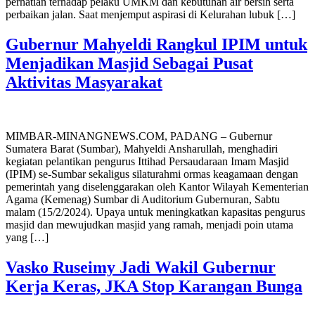
perhatian terhadap pelaku UMKM dan kebutuhan air bersih serta
perbaikan jalan. Saat menjemput aspirasi di Kelurahan lubuk […]
Gubernur Mahyeldi Rangkul IPIM untuk
Menjadikan Masjid Sebagai Pusat
Aktivitas Masyarakat
MIMBAR-MINANGNEWS.COM, PADANG – Gubernur
Sumatera Barat (Sumbar), Mahyeldi Ansharullah, menghadiri
kegiatan pelantikan pengurus Ittihad Persaudaraan Imam Masjid
(IPIM) se-Sumbar sekaligus silaturahmi ormas keagamaan dengan
pemerintah yang diselenggarakan oleh Kantor Wilayah Kementerian
Agama (Kemenag) Sumbar di Auditorium Gubernuran, Sabtu
malam (15/2/2024). Upaya untuk meningkatkan kapasitas pengurus
masjid dan mewujudkan masjid yang ramah, menjadi poin utama
yang […]
Vasko Ruseimy Jadi Wakil Gubernur
Kerja Keras, JKA Stop Karangan Bunga