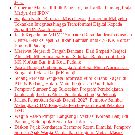
Jebol
Gubernur Mahyeldi Raih Penghargaan Kartika Pamong Praja
Madya dari IPDN
Siapkan Kader Birokrasi Masa Depan, Gubernur Mahyeldi
Tekankan Integritas hingga Transformasi Digital Kepada
Praja IPDN Asal Sumbar
Jejak Kepedulian MDMC Sumatera Barat dan Irman Gusman
Center, Gerak Cepat Salurkan Bantuan untuk 76 KK Korban
Banjir di Padang
Merawat Negeri di Tengah Bencana, Dari Empati Menjadi
Aksi: MDMC Sumatera Barat Salurkan Bantuan untuk 76
KK Korban Banjir di Kota Padang
Pasca Ditinjau Gubernur, Tiga Alat Berat Mulai Normalisasi
Sungai di Lokasi Banjir Kuranji
Sidang Perdana Sengketa Informasi Publik Bank Nagari di
PTUN Padang, Hakim Minta Penjelasan Para Pihak
Pemprov Sumbar Siap Sukseskan Program Pembelajaran
Jarak Jauh, Perluas Akses Pendidikan hingga Pelosok
Jelang Penerbitan Sukuk Daerah 2027, Pemprov Sumbar
Matangkan SDM Pengelola Pembiayaan Lewat Pelatihan
DMU
Wagub Vasko Pimpin Langsung Evakuasi Korban Banjir di
Padang, Kelompok Rentan Jadi Prioritas
Diskon Pajak Kendaraan Bermotor Resmi Dimulai, Pemprov
Sumbar Ajak Warga Manfaatkan Program Mutasi Masuk