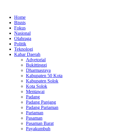
Lewati
ke
Home
konten
Bisnis
Fokus
Nasional
Olahraga
Politik
Teknologi
Kabar Daerah
Advetorial
Bukittinggi
Dharmasraya
Kabupaten 50 Kota
Kabupaten Solok
Kota Solok
Mentawai
Padang
Padang Panjang
Padang Pariaman
Pariaman
Pasaman
Pasaman Barat
Payakumbuh