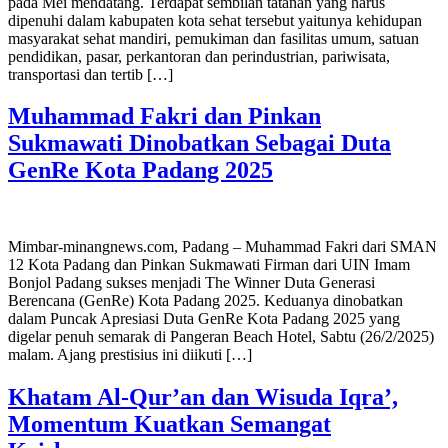
pada Mei mendatang. Terdapat sembilan tatanan yang harus
dipenuhi dalam kabupaten kota sehat tersebut yaitunya kehidupan
masyarakat sehat mandiri, pemukiman dan fasilitas umum, satuan
pendidikan, pasar, perkantoran dan perindustrian, pariwisata,
transportasi dan tertib […]
Muhammad Fakri dan Pinkan
Sukmawati Dinobatkan Sebagai Duta
GenRe Kota Padang 2025
Mimbar-minangnews.com, Padang – Muhammad Fakri dari SMAN
12 Kota Padang dan Pinkan Sukmawati Firman dari UIN Imam
Bonjol Padang sukses menjadi The Winner Duta Generasi
Berencana (GenRe) Kota Padang 2025. Keduanya dinobatkan
dalam Puncak Apresiasi Duta GenRe Kota Padang 2025 yang
digelar penuh semarak di Pangeran Beach Hotel, Sabtu (26/2/2025)
malam. Ajang prestisius ini diikuti […]
Khatam Al-Qur’an dan Wisuda Iqra’,
Momentum Kuatkan Semangat