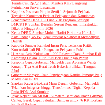
Terintegrasi Rp7,2 Triliun, Menteri KKP Langsung
Perintahkan Survei Lapangan
Kapolres Pasaman Pimpin Sertijab Sejumlah Pejabat,
Tegaskan Komitmen Perkuat Pelayanan dan Kamtibmas
Pemanfaatan Dana TKD untuk 18 Program Strategis
BMCKTR Sumbar Berjalan Sesuai Rencana, Infrastruktur
Dikebut Hingga Akhir 2026
Ketua DPRD Sumbar Muhidi Hadiri Paripurna Hari Jadi
Kota Padang ke-357, Ajak Perkuat Kolaborasi Membangun
Daerah
Kapolda Sumbar Rangkul Insan Pers, Tegaskan Kritik
Konstruktif Jadi Pilar Penguatan Pelayanan Polri
H. Arisal Aziz Kukuhkan 1.000 Relawan Dapil Sumbar II di
Kampung Dalam, DPP PAN Beri Dukungan Penuh
Respons Cepat Gubernur Mahyeldi Tuai Apresiasi Warga
Kuranji, Tiga Alat Berat Telah Bekerja Pulihkan Tanggul
Jebol
Gubernur Mahyeldi Raih Penghargaan Kartika Pamong Praja
Madya dari IPDN
Siapkan Kader Birokrasi Masa Depan, Gubernur Mahyeldi
Tekankan Integritas hingga Transformasi Digital Kepada
Praja IPDN Asal Sumbar
Jejak Kepedulian MDMC Sumatera Barat dan Irman Gusman
Center, Gerak Cepat Salurkan Bantuan untuk 76 KK Korban
Banjir di Padang