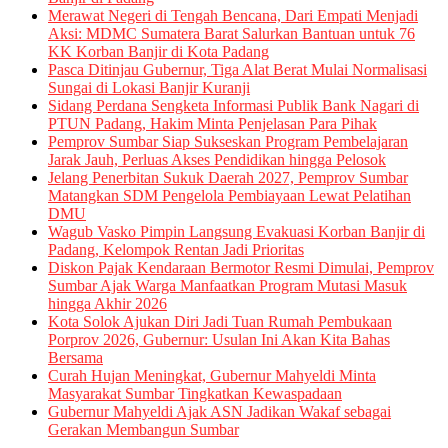
Merawat Negeri di Tengah Bencana, Dari Empati Menjadi
Aksi: MDMC Sumatera Barat Salurkan Bantuan untuk 76
KK Korban Banjir di Kota Padang
Pasca Ditinjau Gubernur, Tiga Alat Berat Mulai Normalisasi
Sungai di Lokasi Banjir Kuranji
Sidang Perdana Sengketa Informasi Publik Bank Nagari di
PTUN Padang, Hakim Minta Penjelasan Para Pihak
Pemprov Sumbar Siap Sukseskan Program Pembelajaran
Jarak Jauh, Perluas Akses Pendidikan hingga Pelosok
Jelang Penerbitan Sukuk Daerah 2027, Pemprov Sumbar
Matangkan SDM Pengelola Pembiayaan Lewat Pelatihan
DMU
Wagub Vasko Pimpin Langsung Evakuasi Korban Banjir di
Padang, Kelompok Rentan Jadi Prioritas
Diskon Pajak Kendaraan Bermotor Resmi Dimulai, Pemprov
Sumbar Ajak Warga Manfaatkan Program Mutasi Masuk
hingga Akhir 2026
Kota Solok Ajukan Diri Jadi Tuan Rumah Pembukaan
Porprov 2026, Gubernur: Usulan Ini Akan Kita Bahas
Bersama
Curah Hujan Meningkat, Gubernur Mahyeldi Minta
Masyarakat Sumbar Tingkatkan Kewaspadaan
Gubernur Mahyeldi Ajak ASN Jadikan Wakaf sebagai
Gerakan Membangun Sumbar