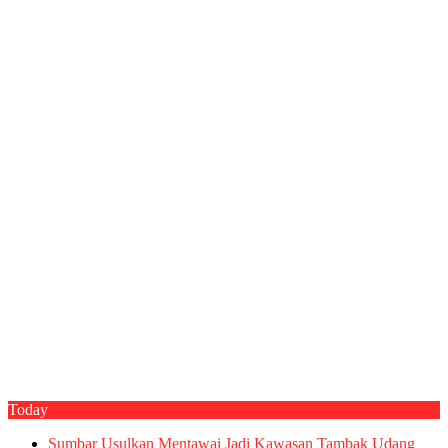
Today
Sumbar Usulkan Mentawai Jadi Kawasan Tambak Udang