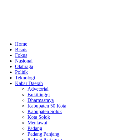
Lewati
ke
konten
Home
Bisnis
Fokus
Nasional
Olahraga
Politik
Teknologi
Kabar Daerah
Advetorial
Bukittinggi
Dharmasraya
Kabupaten 50 Kota
Kabupaten Solok
Kota Solok
Mentawai
Padang
Padang Panjang
Padang Pariaman