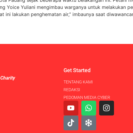
ang Yoice Yuliani mengimbau warganya untuk melakukan pe
aat ini lakukan penghematan air,” imbaunya saat diwawanca
Get Started
 Charity
TENTANG KAMI
REDAKSI
PEDOMAN MEDIA CYBER