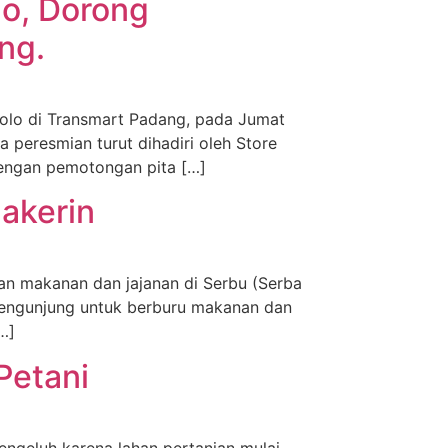
lo, Dorong
ng.
olo di Transmart Padang, pada Jumat
 peresmian turut dihadiri oleh Store
dengan pemotongan pita […]
akerin
n makanan dan jajanan di Serbu (Serba
i pengunjung untuk berburu makanan dan
…]
Petani
ngeluh karena lahan pertanian mulai