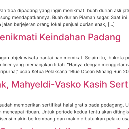
 tiba dipadang yang ingin menikmati buah durian asli jatuh
ngsung mendapatkannya. Buah durian Piaman segar. Saat ini
n jalan berjejeran orang lokal penjual durian enak, […]
 Menikmati Keindahan Padang
 objek wisata pantai nan memikat. Selain itu, ibukota pro
uliner yang memanjakan lidah. “Hanya dengan menggelar iv
paripurna,” ucap Ketua Pelaksana “Blue Ocean Minang Run 20
 Mahyeldi-Vasko Kasih Sertif
sudah memberikan sertifikat halal gratis pada pedagang, 
hun mencapai ribuan. Untuk periode kedua tentu akan ditingkat
i lisensi makin berkembang dan makin dibutuhkan pelaku us