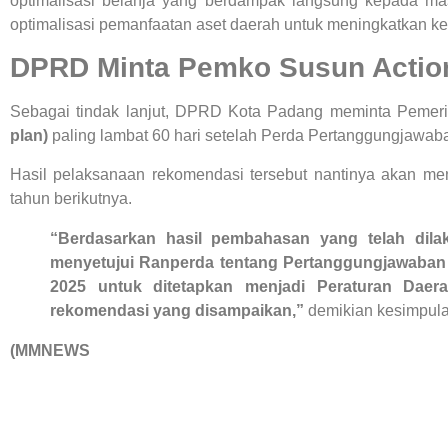
optimalisasi belanja yang berdampak langsung kepada mas
optimalisasi pemanfaatan aset daerah untuk meningkatkan k
DPRD Minta Pemko Susun Actio
Sebagai tindak lanjut, DPRD Kota Padang meminta Peme
plan)
paling lambat 60 hari setelah Perda Pertanggungjawa
Hasil pelaksanaan rekomendasi tersebut nantinya akan m
tahun berikutnya.
“Berdasarkan hasil pembahasan yang telah di
menyetujui Ranperda tentang Pertanggungjawaba
2025 untuk ditetapkan menjadi Peraturan Daer
rekomendasi yang disampaikan,”
demikian kesimpul
(MMNEWS