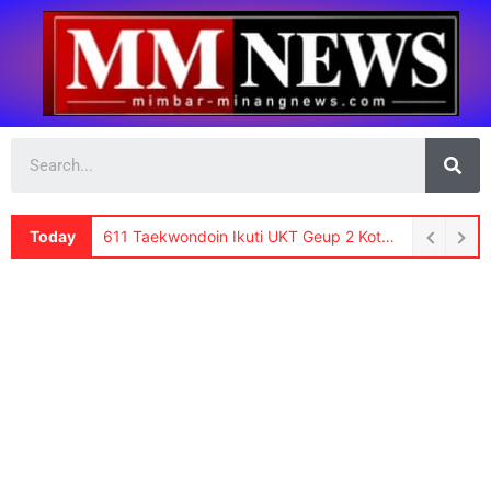
Today
611 Taekwondoin Ikuti UKT Geup 2 Kota Padang, Mursalim: “Sabuk Naik, Karakter Juga Harus Naik”