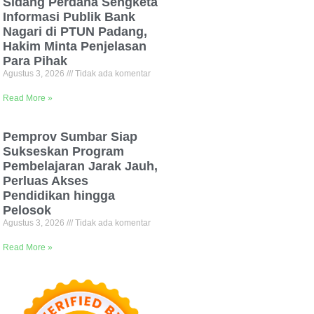
Sidang Perdana Sengketa
Informasi Publik Bank
Nagari di PTUN Padang,
Hakim Minta Penjelasan
Para Pihak
Agustus 3, 2026
Tidak ada komentar
Read More »
Pemprov Sumbar Siap
Sukseskan Program
Pembelajaran Jarak Jauh,
Perluas Akses
Pendidikan hingga
Pelosok
Agustus 3, 2026
Tidak ada komentar
Read More »