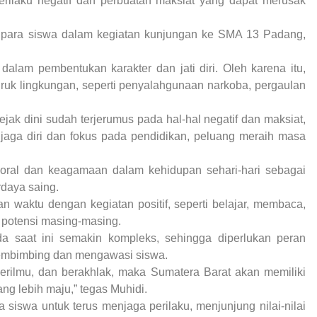
rilaku negatif dan perbuatan maksiat yang dapat merusak
n para siswa dalam kegiatan kunjungan ke SMA 13 Padang,
lam pembentukan karakter dan jati diri. Oleh karena itu,
ruk lingkungan, seperti penyalahgunaan narkoba, pergaulan
ak dini sudah terjerumus pada hal-hal negatif dan maksiat,
aga diri dan fokus pada pendidikan, peluang meraih masa
ai moral dan keagamaan dalam kehidupan sehari-hari sebagai
daya saing.
n waktu dengan kegiatan positif, seperti belajar, membaca,
 potensi masing-masing.
da saat ini semakin kompleks, sehingga diperlukan peran
membimbing dan mengawasi siswa.
berilmu, dan berakhlak, maka Sumatera Barat akan memiliki
g lebih maju,” tegas Muhidi.
a siswa untuk terus menjaga perilaku, menjunjung nilai-nilai