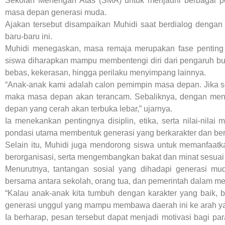
Sekolah Menengah Atas (SMA) untuk menjauhi berbagai pe
masa depan generasi muda.
Ajakan tersebut disampaikan Muhidi saat berdialog denga
baru-baru ini.
Muhidi menegaskan, masa remaja merupakan fase penting da
siswa diharapkan mampu membentengi diri dari pengaruh bu
bebas, kekerasan, hingga perilaku menyimpang lainnya.
“Anak-anak kami adalah calon pemimpin masa depan. Jika sej
maka masa depan akan terancam. Sebaliknya, dengan menj
depan yang cerah akan terbuka lebar,” ujarnya.
Ia menekankan pentingnya disiplin, etika, serta nilai-nil
pondasi utama membentuk generasi yang berkarakter dan ber
Selain itu, Muhidi juga mendorong siswa untuk memanfaatka
berorganisasi, serta mengembangkan bakat dan minat sesuai
Menurutnya, tantangan sosial yang dihadapi generasi mu
bersama antara sekolah, orang tua, dan pemerintah dalam 
“Kalau anak-anak kita tumbuh dengan karakter yang baik, 
generasi unggul yang mampu membawa daerah ini ke arah yan
Ia berharap, pesan tersebut dapat menjadi motivasi bagi par