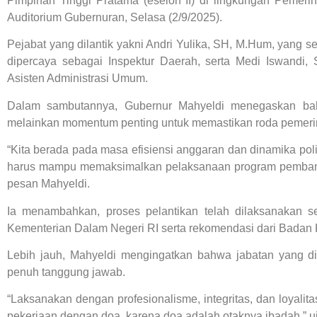
Pimpinan Tinggi Pratama (eselon II) di lingkungan Pemeri
Auditorium Gubernuran, Selasa (2/9/2025).
Pejabat yang dilantik yakni Andri Yulika, SH, M.Hum, yang 
dipercaya sebagai Inspektur Daerah, serta Medi Iswandi
Asisten Administrasi Umum.
Dalam sambutannya, Gubernur Mahyeldi menegaskan bahwa
melainkan momentum penting untuk memastikan roda pemerinta
“Kita berada pada masa efisiensi anggaran dan dinamika polit
harus mampu memaksimalkan pelaksanaan program pemban
pesan Mahyeldi.
Ia menambahkan, proses pelantikan telah dilaksanakan s
Kementerian Dalam Negeri RI serta rekomendasi dari Bada
Lebih jauh, Mahyeldi mengingatkan bahwa jabatan yang 
penuh tanggung jawab.
“Laksanakan dengan profesionalisme, integritas, dan loyalit
pekerjaan dengan doa, karena doa adalah otaknya ibadah,” u