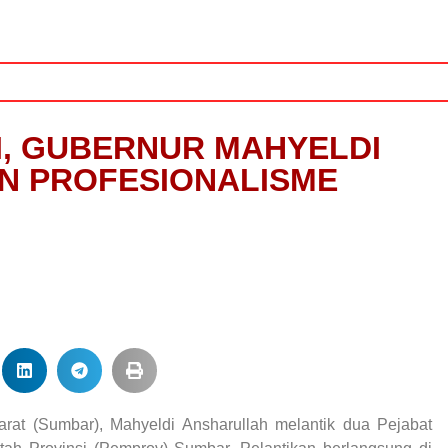
II, GUBERNUR MAHYELDI
N PROFESIONALISME
at (Sumbar), Mahyeldi Ansharullah melantik dua Pejabat