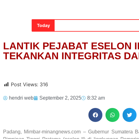
Today
LANTIK PEJABAT ESELON 
TEKANKAN INTEGRITAS DA
Post Views:
316
hendri web
September 2, 2025
8:32 am
Padang, Mimbar-minangnews.com – Gubernur Sumatera Bar