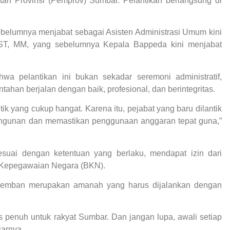
ntah Provinsi (Pemprov) Sumbar. Pelantikan berlangsung di
sebelumnya menjabat sebagai Asisten Administrasi Umum kini
, ST, MM, yang sebelumnya Kepala Bappeda kini menjabat
 pelantikan ini bukan sekadar seremoni administratif,
han berjalan dengan baik, profesional, dan berintegritas.
ik yang cukup hangat. Karena itu, pejabat yang baru dilantik
gunan dan memastikan penggunaan anggaran tepat guna,”
esuai dengan ketentuan yang berlaku, mendapat izin dari
n Kepegawaian Negara (BKN).
diemban merupakan amanah yang harus dijalankan dengan
as penuh untuk rakyat Sumbar. Dan jangan lupa, awali setiap
jarnya.