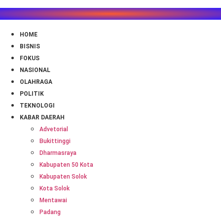
Lewati
ke
HOME
konten
BISNIS
FOKUS
NASIONAL
OLAHRAGA
POLITIK
TEKNOLOGI
KABAR DAERAH
Advetorial
Bukittinggi
Dharmasraya
Kabupaten 50 Kota
Kabupaten Solok
Kota Solok
Mentawai
Padang