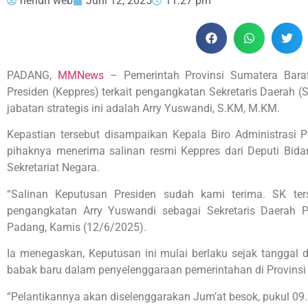
hendri web
Juni 12, 2025
11:27 pm
PADANG,
MMNews
– Pemerintah Provinsi Sumatera Bara
Presiden (Keppres) terkait pengangkatan Sekretaris Daerah
jabatan strategis ini adalah Arry Yuswandi, S.KM, M.KM.
Kepastian tersebut disampaikan Kepala Biro Administrasi 
pihaknya menerima salinan resmi Keppres dari Deputi Bida
Sekretariat Negara.
“Salinan Keputusan Presiden sudah kami terima. SK t
pengangkatan Arry Yuswandi sebagai Sekretaris Daerah Pro
Padang, Kamis (12/6/2025).
Ia menegaskan, Keputusan ini mulai berlaku sejak tanggal d
babak baru dalam penyelenggaraan pemerintahan di Provinsi
“Pelantikannya akan diselenggarakan Jum’at besok, pukul 09.