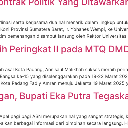
Kontrak Politik Yang Ditawar
i serta kerjasama dua hal menarik dalam lingkup untuk 
Koni Provinsi Sumatera Barat, Ir. Yohanes Wempi, ke Unive
m pemenangan disambut lansung oleh Rektor Universitas Ne
ih Peringkat II pada MTQ DM
l Kota Padang, Annisaul Malikhah sukses meraih peringka
 Bangsa ke-15 yang diselenggarakan pada 19-22 Maret 20
i Kota Padang Fadly Amran menuju Jakarta 19 Maret 2025 ya
an, Bupati Eka Putra Tegaska
pagi bagi ASN merupakan hal yang sangat strategis, kar
aikan berbagai informasi dari pimpinan secara langsung. H