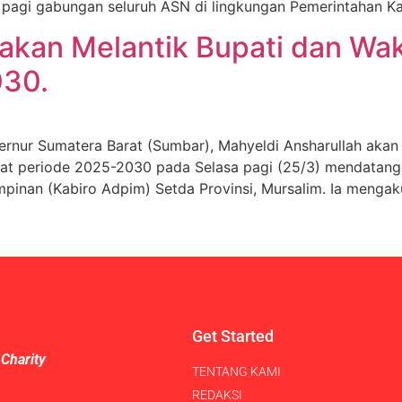
 pagi gabungan seluruh ASN di lingkungan Pemerintahan Ka
 akan Melantik Bupati dan Wa
030.
umatera Barat (Sumbar), Mahyeldi Ansharullah akan mel
rat periode 2025-2030 pada Selasa pagi (25/3) mendatang 
mpinan (Kabiro Adpim) Setda Provinsi, Mursalim. Ia mengak
Get Started
 Charity
TENTANG KAMI
REDAKSI