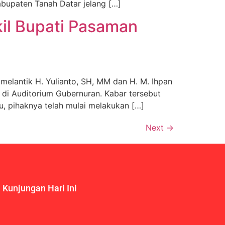
bupaten Tanah Datar jelang […]
kil Bupati Pasaman
antik H. Yulianto, SH, MM dan H. M. Ihpan
di Auditorium Gubernuran. Kabar tersebut
u, pihaknya telah mulai melakukan […]
Next
→
Kunjungan Hari Ini