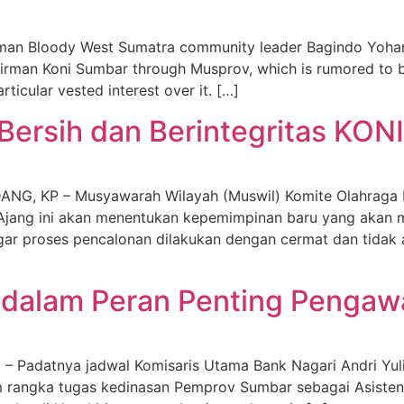
 Bloody West Sumatra community leader Bagindo Yohane
hairman Koni Sumbar through Musprov, which is rumored to 
rticular vested interest over it. […]
Bersih dan Berintegritas KON
KP – Musyawarah Wilayah (Muswil) Komite Olahraga Na
. Ajang ini akan menentukan kepemimpinan baru yang akan 
ar proses pencalonan dilakukan dengan cermat dan tidak as
i dalam Peran Penting Penga
datnya jadwal Komisaris Utama Bank Nagari Andri Yulik
m rangka tugas kedinasan Pemprov Sumbar sebagai Asisten