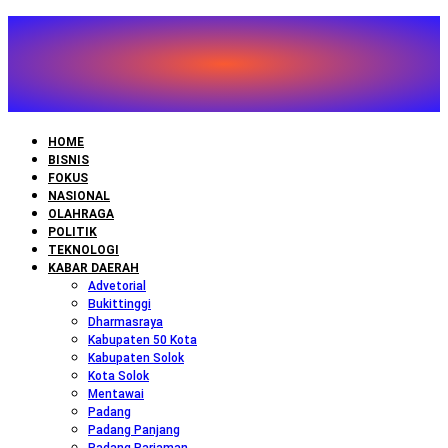
Lewati
ke
konten
HOME
BISNIS
FOKUS
NASIONAL
OLAHRAGA
POLITIK
TEKNOLOGI
KABAR DAERAH
Advetorial
Bukittinggi
Dharmasraya
Kabupaten 50 Kota
Kabupaten Solok
Kota Solok
Mentawai
Padang
Padang Panjang