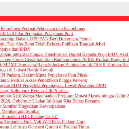
an Komitmen Perkuat Pelayanan dan Kamtibmas
if Jadi Pilar Penguatan Pelayanan Polri
i Kampung Dalam, DPP PAN Beri Dukungan Penuh
i, Tiga Alat Berat Telah Bekerja Pulihkan Tanggul Jebol
Madya dari IPDN
nkan Integritas hingga Transformasi Digital Kepada Praja IPDN Asa
nter, Gerak Cepat Salurkan Bantuan untuk 76 KK Korban Banjir di 
si: MDMC Sumatera Barat Salurkan Bantuan untuk 76 KK Korban Banj
ngai di Lokasi Banjir Kuranji
TUN Padang, Hakim Minta Penjelasan Para Pihak
auh, Perluas Akses Pendidikan hingga Pelosok
angkan SDM Pengelola Pembiayaan Lewat Pelatihan DMU
ang, Kelompok Rentan Jadi Prioritas
Sumbar Ajak Warga Manfaatkan Program Mutasi Masuk hingga Akhir 
2026, Gubernur: Usulan Ini Akan Kita Bahas Bersama
at Sumbar Tingkatkan Kewaspadaan
an Membangun Sumbar
er Ramaikan HJK Padang ke-357
a Turnamen Bola Voli Wali Kota Padang Cup
rong Lahirnya Generasi Qurani di Padang Timur