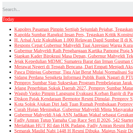
Today
Kapolres Pasaman Pimpin Sertijab Sejumlah Pejabat, Tegask
Kapolda Sumbar Rangkul Insan Pers, Tegaskan Kritik Konstrukt
H. Arisal Aziz Kukuhkan 1.000 Relawan Dapil Sumbar II d
Respons Cepat Gubernur Mahyeldi Tuai Apresiasi Warga Kuranj
Gubernur Mahyeldi Raih Penghargaan Kartika Pamong Praja 
Siapkan Kader Birokrasi Masa Depan, Gubernur Mahyeldi Teka
Jejak Kepedulian MDMC Sumatera Barat dan Irman Gusman Ce
Merawat Negeri di Tengah Bencana, Dari Empati Menjadi Ak
Pasca Ditinjau Gubernur, Tiga Alat Berat Mulai Normalisasi Su
Sidang Perdana Sengketa Informasi Publik Bank Nagari di P
Pemprov Sumbar Siap Sukseskan Program Pembelajaran Jarak J
Jelang Penerbitan Sukuk Daerah 2027, Pemprov Sumbar Mat
Wagub Vasko Pimpin Langsung Evakuasi Korban Banjir di Pad
Diskon Pajak Kendaraan Bermotor Resmi Dimulai, Pemprov 
Kota Solok Ajukan Diri Jadi Tuan Rumah Pembukaan Porprov 
Curah Hujan Meningkat, Gubernur Mahyeldi Minta Masyarak
Gubernur Mahyeldi Ajak ASN Jadikan Wakaf sebagai Gerak
Fadly Amran Tutup Yamaha Cup Race Seri II 2026, 542 Start
Meriahkan HUT RI dan HJK Padang, Fadly Amran Resmi Buk
Semarak Maulid Nabi 1448 H Resmi Dibuka, Maigus Nasir Do