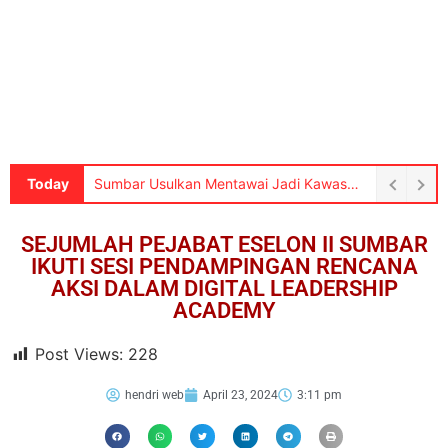
Today
Sumbar Usulkan Mentawai Jadi Kawasan Tambak Udang Terintegrasi Rp7,2 Triliun, Menteri KKP Langsung Perintahkan Survei Lapangan
SEJUMLAH PEJABAT ESELON II SUMBAR
IKUTI SESI PENDAMPINGAN RENCANA
AKSI DALAM DIGITAL LEADERSHIP
ACADEMY
Post Views:
228
hendri web
April 23, 2024
3:11 pm