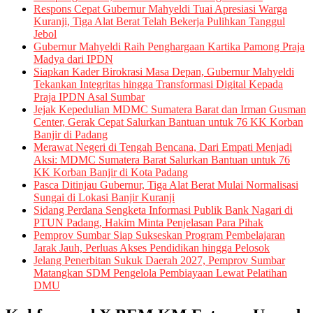
Respons Cepat Gubernur Mahyeldi Tuai Apresiasi Warga
Kuranji, Tiga Alat Berat Telah Bekerja Pulihkan Tanggul
Jebol
Gubernur Mahyeldi Raih Penghargaan Kartika Pamong Praja
Madya dari IPDN
Siapkan Kader Birokrasi Masa Depan, Gubernur Mahyeldi
Tekankan Integritas hingga Transformasi Digital Kepada
Praja IPDN Asal Sumbar
Jejak Kepedulian MDMC Sumatera Barat dan Irman Gusman
Center, Gerak Cepat Salurkan Bantuan untuk 76 KK Korban
Banjir di Padang
Merawat Negeri di Tengah Bencana, Dari Empati Menjadi
Aksi: MDMC Sumatera Barat Salurkan Bantuan untuk 76
KK Korban Banjir di Kota Padang
Pasca Ditinjau Gubernur, Tiga Alat Berat Mulai Normalisasi
Sungai di Lokasi Banjir Kuranji
Sidang Perdana Sengketa Informasi Publik Bank Nagari di
PTUN Padang, Hakim Minta Penjelasan Para Pihak
Pemprov Sumbar Siap Sukseskan Program Pembelajaran
Jarak Jauh, Perluas Akses Pendidikan hingga Pelosok
Jelang Penerbitan Sukuk Daerah 2027, Pemprov Sumbar
Matangkan SDM Pengelola Pembiayaan Lewat Pelatihan
DMU