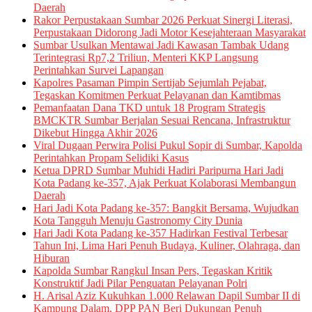
Daerah
Rakor Perpustakaan Sumbar 2026 Perkuat Sinergi Literasi,
Perpustakaan Didorong Jadi Motor Kesejahteraan Masyarakat
Sumbar Usulkan Mentawai Jadi Kawasan Tambak Udang
Terintegrasi Rp7,2 Triliun, Menteri KKP Langsung
Perintahkan Survei Lapangan
Kapolres Pasaman Pimpin Sertijab Sejumlah Pejabat,
Tegaskan Komitmen Perkuat Pelayanan dan Kamtibmas
Pemanfaatan Dana TKD untuk 18 Program Strategis
BMCKTR Sumbar Berjalan Sesuai Rencana, Infrastruktur
Dikebut Hingga Akhir 2026
Viral Dugaan Perwira Polisi Pukul Sopir di Sumbar, Kapolda
Perintahkan Propam Selidiki Kasus
Ketua DPRD Sumbar Muhidi Hadiri Paripurna Hari Jadi
Kota Padang ke-357, Ajak Perkuat Kolaborasi Membangun
Daerah
Hari Jadi Kota Padang ke-357: Bangkit Bersama, Wujudkan
Kota Tangguh Menuju Gastronomy City Dunia
Hari Jadi Kota Padang ke-357 Hadirkan Festival Terbesar
Tahun Ini, Lima Hari Penuh Budaya, Kuliner, Olahraga, dan
Hiburan
Kapolda Sumbar Rangkul Insan Pers, Tegaskan Kritik
Konstruktif Jadi Pilar Penguatan Pelayanan Polri
H. Arisal Aziz Kukuhkan 1.000 Relawan Dapil Sumbar II di
Kampung Dalam, DPP PAN Beri Dukungan Penuh