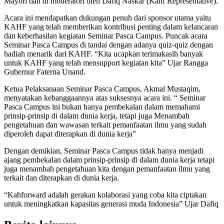
Mayori dan di moderatori oleh Dafiq Naskar (Kahf Representative).
Acara ini mendapatkan dukungan penuh dari sponsor utama yaitu
KAHF yang telah memberikan kontribusi penting dalam kelancaran
dan keberhasilan kegiatan Seminar Pasca Campus. Puncak acara
Seminar Pasca Campus di tandai dengan adanya quiz-quiz dengan
hadiah menarik dari KAHF. “Kita ucapkan terimakasih banyak
untuk KAHF yang telah mensupport kegiatan kita” Ujar Rangga
Gubernur Faterna Unand.
Ketua Pelaksanaan Seminar Pasca Campus, Akmal Mustaqim,
menyatakan kebanggaannya atas suksesnya acara ini. “ Seminar
Pasca Campus ini bukan hanya pembekalan dalam memahami
prinsip-prinsip di dalam dunia kerja, tetapi juga Menambah
pengetahuan dan wawasan terkait pemanfaatan ilmu yang sudah
diperoleh dapat diterapkan di dunia kerja”
Dengan demikian, Seminar Pasca Campus tidak hanya menjadi
ajang pembekalan dalam prinsip-prinsip di dalam dunia kerja tetapi
juga menambah pengetahuan kita dengan pemanfaatan ilmu yang
terkait dan diterapkan di dunia kerja.
“Kahforward adalah gerakan kolaborasi yang coba kita ciptakan
untuk meningkatkan kapasitas generasi muda Indonesia” Ujar Dafiq