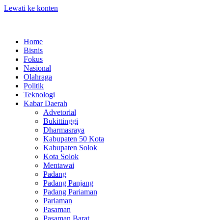
Lewati ke konten
Home
Bisnis
Fokus
Nasional
Olahraga
Politik
Teknologi
Kabar Daerah
Advetorial
Bukittinggi
Dharmasraya
Kabupaten 50 Kota
Kabupaten Solok
Kota Solok
Mentawai
Padang
Padang Panjang
Padang Pariaman
Pariaman
Pasaman
Pasaman Barat