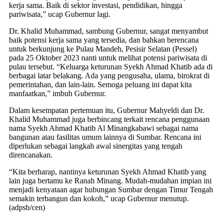
kerja sama. Baik di sektor investasi, pendidikan, hingga
pariwisata,” ucap Gubernur lagi.
Dr. Khalid Muhammad, sambung Gubernur, sangat menyambut
baik potensi kerja sama yang tersedia, dan bahkan berencana
untuk berkunjung ke Pulau Mandeh, Pesisir Selatan (Pessel)
pada 25 Oktober 2023 nanti untuk melihat potensi pariwisata di
pulau tersebut. “Keluarga keturunan Syekh Ahmad Khatib ada di
berbagai latar belakang. Ada yang pengusaha, ulama, birokrat di
pemerintahan, dan lain-lain. Semoga peluang ini dapat kita
manfaatkan,” imbuh Gubernur.
Dalam kesempatan pertemuan itu, Gubernur Mahyeldi dan Dr.
Khalid Muhammad juga berbincang terkait rencana penggunaan
nama Syekh Ahmad Khatib Al Minangkabawi sebagai nama
bangunan atau fasilitas umum lainnya di Sumbar. Rencana ini
diperlukan sebagai langkah awal sinergitas yang tengah
direncanakan.
“Kita berharap, nantinya keturunan Syekh Ahmad Khatib yang
lain juga bertamu ke Ranah Minang. Mudah-mudahan impian ini
menjadi kenyataan agar hubungan Sumbar dengan Timur Tengah
semakin terbangun dan kokoh,” ucap Gubernur menutup.
(adpsb/cen)