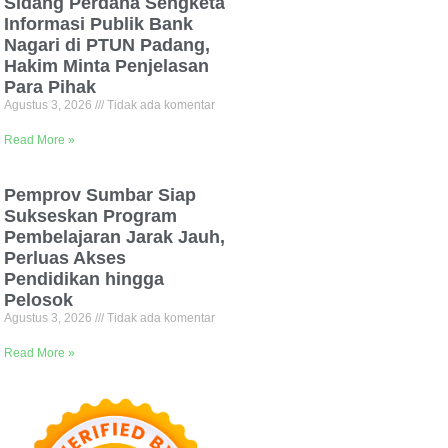
Sidang Perdana Sengketa
Informasi Publik Bank
Nagari di PTUN Padang,
Hakim Minta Penjelasan
Para Pihak
Agustus 3, 2026
Tidak ada komentar
Read More »
Pemprov Sumbar Siap
Sukseskan Program
Pembelajaran Jarak Jauh,
Perluas Akses
Pendidikan hingga
Pelosok
Agustus 3, 2026
Tidak ada komentar
Read More »