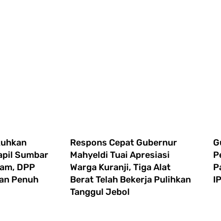
ukuhkan
Respons Cepat Gubernur
G
apil Sumbar
Mahyeldi Tuai Apresiasi
P
lam, DPP
Warga Kuranji, Tiga Alat
P
an Penuh
Berat Telah Bekerja Pulihkan
I
Tanggul Jebol