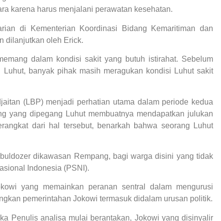
ara karena harus menjalani perawatan kesehatan.
arian di Kementerian Koordinasi Bidang Kemaritiman dan
 dilanjutkan oleh Erick.
 memang dalam kondisi sakit yang butuh istirahat. Sebelum
n Luhut, banyak pihak masih meragukan kondisi Luhut sakit
jaitan (LBP) menjadi perhatian utama dalam periode kedua
ting yang dipegang Luhut membuatnya mendapatkan julukan
Berangkat dari hal tersebut, benarkah bahwa seorang Luhut
 buldozer dikawasan Rempang, bagi warga disini yang tidak
sional Indonesia (PSNI).
Jokowi yang memainkan peranan sentral dalam mengurusi
nangkan pemerintahan Jokowi termasuk didalam urusan politik.
ka Penulis analisa mulai berantakan, Jokowi yang disinyalir