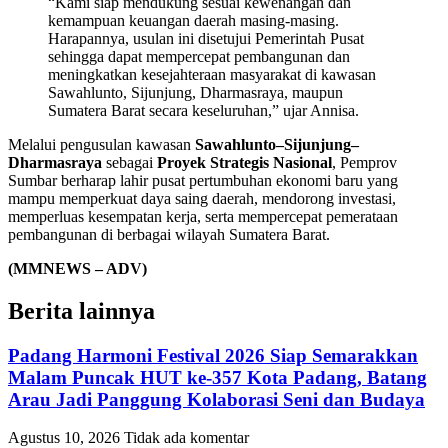
“Kami siap mendukung sesuai kewenangan dan
kemampuan keuangan daerah masing-masing.
Harapannya, usulan ini disetujui Pemerintah Pusat
sehingga dapat mempercepat pembangunan dan
meningkatkan kesejahteraan masyarakat di kawasan
Sawahlunto, Sijunjung, Dharmasraya, maupun
Sumatera Barat secara keseluruhan,” ujar Annisa.
Melalui pengusulan kawasan
Sawahlunto–Sijunjung–
Dharmasraya
sebagai
Proyek Strategis Nasional
, Pemprov
Sumbar berharap lahir pusat pertumbuhan ekonomi baru yang
mampu memperkuat daya saing daerah, mendorong investasi,
memperluas kesempatan kerja, serta mempercepat pemerataan
pembangunan di berbagai wilayah Sumatera Barat.
(MMNEWS – ADV)
Berita lainnya
Padang Harmoni Festival 2026 Siap Semarakkan
Malam Puncak HUT ke-357 Kota Padang, Batang
Arau Jadi Panggung Kolaborasi Seni dan Budaya
Agustus 10, 2026
Tidak ada komentar