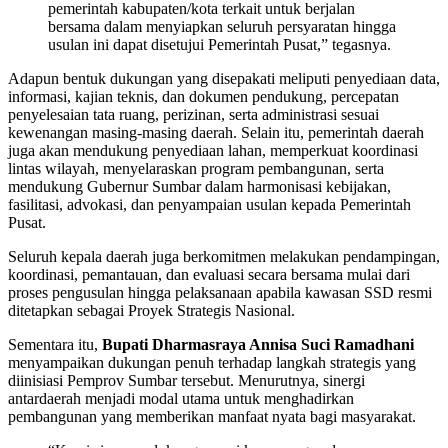
pemerintah kabupaten/kota terkait untuk berjalan
bersama dalam menyiapkan seluruh persyaratan hingga
usulan ini dapat disetujui Pemerintah Pusat,” tegasnya.
Adapun bentuk dukungan yang disepakati meliputi penyediaan data,
informasi, kajian teknis, dan dokumen pendukung, percepatan
penyelesaian tata ruang, perizinan, serta administrasi sesuai
kewenangan masing-masing daerah. Selain itu, pemerintah daerah
juga akan mendukung penyediaan lahan, memperkuat koordinasi
lintas wilayah, menyelaraskan program pembangunan, serta
mendukung Gubernur Sumbar dalam harmonisasi kebijakan,
fasilitasi, advokasi, dan penyampaian usulan kepada Pemerintah
Pusat.
Seluruh kepala daerah juga berkomitmen melakukan pendampingan,
koordinasi, pemantauan, dan evaluasi secara bersama mulai dari
proses pengusulan hingga pelaksanaan apabila kawasan SSD resmi
ditetapkan sebagai Proyek Strategis Nasional.
Sementara itu,
Bupati Dharmasraya Annisa Suci Ramadhani
menyampaikan dukungan penuh terhadap langkah strategis yang
diinisiasi Pemprov Sumbar tersebut. Menurutnya, sinergi
antardaerah menjadi modal utama untuk menghadirkan
pembangunan yang memberikan manfaat nyata bagi masyarakat.