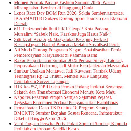
Momen Puncak Padang Fashion Summit 2026, Wastra
Minangkabau Bersinar di Panggung Dunia
Lepas Race Day BOM Run 2026, Sekda Sumbar Apresiasi
IKASMANTRI Sukses Dorong Sport Tourism dan Ekonomi
Daerah
611 Taekwondoin Ikuti UKT Geup 2 Kota Padang,
Mursalim: “Sabuk Naik, Karakter Juga Harus Naik”
Sitti Izzati Aziz Ajak Masyarakat Ketaping Perkuat
Kesiapsiagaan Hadapi Bencana Melalui Sosialisasi Perda
Ali Muda Dorong Penguatan Nagari, Sosialisasikan Perda
Pemberdayaan Masyarakat di Pasaman Barat
Rakor Perpustakaan Sumbar 2026 Perkuat Sinergi Literasi,
Perpustakaan Didorong Jadi Motor Kesejahteraan Masyarakat
Sumbar Usulkan Mentawai Jadi Kawasan Tambak Udang
Terintegrasi Rp7,2 Triliun, Menteri KKP Langsung
Perintahkan Survei Lapangan
HJK ke-357, DPRD dan Pemko Padang Perkuat Semangat
Sejarah dan Transformasi Ekonomi Menuju Kota Maju
Kapolres Pasaman Pimpin Sertijab Sejumlah Pejabat,
Tegaskan Komitmen Perkuat Pelayanan dan Kamtibmas
Pemanfaatan Dana TKD untuk 18 Program Strategis
BMCKTR Sumbar Berjalan Sesuai Rencana, Infrastruktur
Dikebut Hingga Akhir 2026
Viral Dugaan Perwira Polisi Pukul Sopir di Sumbar, Kapolda
Perintahkan Propam Selidiki Kasus