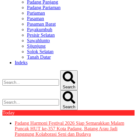
Padang Panjang
Padang Pariaman
Pariaman
Pasaman
Pasaman Barat
Payakumbuh
Pesisir Selatan
Sawahlunto
Sijunjung
Solok Selatan
Tanah Datar
Indeks
Search
Search
Today
Padang Harmoni Festival 2026 Siap Semarakkan Malam
Puncak HUT ke-357 Kota Padang, Batang Arau Jadi
Panggung Kolaborasi Seni dan Budaya