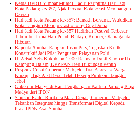
Ketua DPRD Sumbar Muhidi Hadiri Paripurna Hari Jadi
Kota Padang ke-357, Ajak Perkuat Kolaborasi Membangun
Daerah
Hari Jadi Kota Padang ke-357: Bangkit Bersama, Wujudkan
Kota Tangguh Menuju Gastronomy City Dunia
Hari Jadi Kota Padang ke-357 Hadirkan Festival Terbesar
Tahun Ini, Lima Hari Penuh Budaya, Kuliner, Olahraga, dan
Hiburan
Kapolda Sumbar Rangkul Insan Pers, Tegaskan Kritik
Konstruktif Jadi Pilar Penguatan Pelayanan Polri
H. Arisal Aziz Kukuhkan 1.000 Relawan Dapil Sumbar II di
Kampung Dalam, DPP PAN Beri Dukungan Penuh
Respons Cepat Gubernur Mahyeldi Tuai Apresiasi Warga
Kuranji, Tiga Alat Berat Telah Bekerja Pulihkan Tanggul
Jebol
Gubernur Mahyeldi Raih Penghargaan Kartika Pamong Praja
Madya dari IPDN
Siapkan Kader Birokrasi Masa Depan, Gubernur Mahyeldi
Tekankan Integritas hingga Transformasi Digital Kepada
Praja IPDN Asal Sumbar