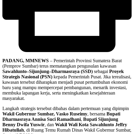
PADANG, MMNEWS
– Pemerintah Provinsi Sumatera Barat
(Pemprov Sumbar) terus mematangkan pengusulan kawasan
Sawahlunto–Sijunjung–Dharmasraya (SSD)
sebagai
Proyek
Strategis Nasional (PSN)
kepada Pemerintah Pusat. Jika terealisasi,
kawasan tersebut diharapkan menjadi pusat pertumbuhan ekonomi
baru yang mampu mempercepat pembangunan, menarik investasi,
membuka lapangan kerja, serta meningkatkan kesejahteraan
masyarakat.
Langkah strategis tersebut dibahas dalam pertemuan yang dipimpin
Wakil Gubernur Sumbar, Vasko Ruseimy
, bersama
Bupati
Dharmasraya Annisa Suci Ramadhani
,
Bupati Sijunjung
Benny Dwifa Yuswir
, dan
Wakil Wali Kota Sawahlunto Jeffry
Hibatullah
, di Ruang Temu Rumah Dinas Wakil Gubernur Sumbar,