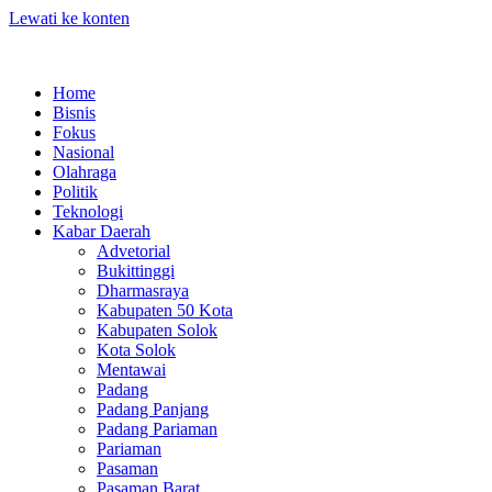
Lewati ke konten
Home
Bisnis
Fokus
Nasional
Olahraga
Politik
Teknologi
Kabar Daerah
Advetorial
Bukittinggi
Dharmasraya
Kabupaten 50 Kota
Kabupaten Solok
Kota Solok
Mentawai
Padang
Padang Panjang
Padang Pariaman
Pariaman
Pasaman
Pasaman Barat