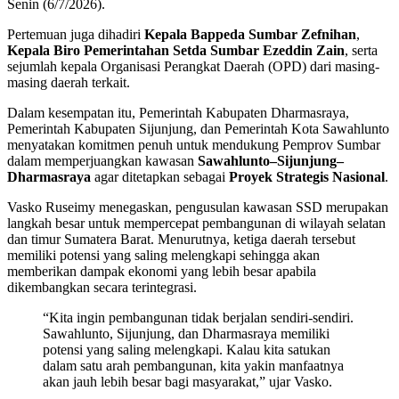
Senin (6/7/2026).
Pertemuan juga dihadiri
Kepala Bappeda Sumbar Zefnihan
,
Kepala Biro Pemerintahan Setda Sumbar Ezeddin Zain
, serta
sejumlah kepala Organisasi Perangkat Daerah (OPD) dari masing-
masing daerah terkait.
Dalam kesempatan itu, Pemerintah Kabupaten Dharmasraya,
Pemerintah Kabupaten Sijunjung, dan Pemerintah Kota Sawahlunto
menyatakan komitmen penuh untuk mendukung Pemprov Sumbar
dalam memperjuangkan kawasan
Sawahlunto–Sijunjung–
Dharmasraya
agar ditetapkan sebagai
Proyek Strategis Nasional
.
Vasko Ruseimy menegaskan, pengusulan kawasan SSD merupakan
langkah besar untuk mempercepat pembangunan di wilayah selatan
dan timur Sumatera Barat. Menurutnya, ketiga daerah tersebut
memiliki potensi yang saling melengkapi sehingga akan
memberikan dampak ekonomi yang lebih besar apabila
dikembangkan secara terintegrasi.
“Kita ingin pembangunan tidak berjalan sendiri-sendiri.
Sawahlunto, Sijunjung, dan Dharmasraya memiliki
potensi yang saling melengkapi. Kalau kita satukan
dalam satu arah pembangunan, kita yakin manfaatnya
akan jauh lebih besar bagi masyarakat,” ujar Vasko.