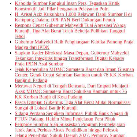
Kapolda Sumbar Rangkul Insan Pers, Tegaskan Kritik
Konstruktif Jadi Pilar Penguatan Pelayanan Polri
H. Arisal Aziz Kukuhkan 1.000 Relawan Dapil Sumbar II di
Kampung Dalam, DPP PAN Beri Dukungan Penuh
Respons Cepat Gubernur Mahyeldi Tuai Apresiasi Warga
Kuranji, Tiga Alat Berat Telah Bekerja Pulihkan Tanggul
Jebol
Gubernur Mahyeldi Raih Penghargaan Kartika Pamong Praja
Madya dari IPDN
Siapkan Kader Birokrasi Masa Depan, Gubernur Mahyeldi
Tekankan Integritas hingga Transformasi Digital Kepada
Praja IPDN Asal Sumbar
Jejak Kepedulian MDMC Sumatera Barat dan Irman Gusman
Center, Gerak Cepat Salurkan Bantuan untuk 76 KK Korban
Banjir di Padang
Merawat Negeri di Tengah Bencana, Dari Empati Menjadi
Aksi: MDMC Sumatera Barat Salurkan Bantuan untuk 76
KK Korban Banjir di Kota Padang
Pasca Ditinjau Gubernur, Tiga Alat Berat Mulai Normalisasi
Sungai di Lokasi Banjir Kuranji
Sidang Perdana Sengketa Informasi Publik Bank Nagari di
PTUN Padang, Hakim Minta Penjelasan Para Pihak
Pemprov Sumbar Siap Sukseskan Program Pembelajaran
Jarak Jauh, Perluas Akses Pendidikan hingga Pelosok
Jelang Penerbitan Sukuk Daerah 2027, Pemprov Sumbar