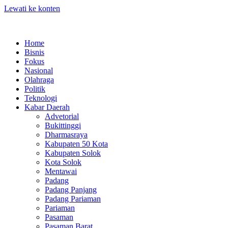
Lewati ke konten
Home
Bisnis
Fokus
Nasional
Olahraga
Politik
Teknologi
Kabar Daerah
Advetorial
Bukittinggi
Dharmasraya
Kabupaten 50 Kota
Kabupaten Solok
Kota Solok
Mentawai
Padang
Padang Panjang
Padang Pariaman
Pariaman
Pasaman
Pasaman Barat