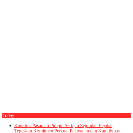
Today
Kapolres Pasaman Pimpin Sertijab Sejumlah Pejabat,
Tegaskan Komitmen Perkuat Pelayanan dan Kamtibmas