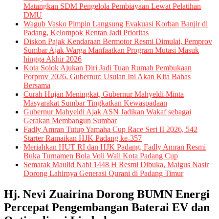
Matangkan SDM Pengelola Pembiayaan Lewat Pelatihan
DMU
Wagub Vasko Pimpin Langsung Evakuasi Korban Banjir di
Padang, Kelompok Rentan Jadi Prioritas
Diskon Pajak Kendaraan Bermotor Resmi Dimulai, Pemprov
Sumbar Ajak Warga Manfaatkan Program Mutasi Masuk
hingga Akhir 2026
Kota Solok Ajukan Diri Jadi Tuan Rumah Pembukaan
Porprov 2026, Gubernur: Usulan Ini Akan Kita Bahas
Bersama
Curah Hujan Meningkat, Gubernur Mahyeldi Minta
Masyarakat Sumbar Tingkatkan Kewaspadaan
Gubernur Mahyeldi Ajak ASN Jadikan Wakaf sebagai
Gerakan Membangun Sumbar
Fadly Amran Tutup Yamaha Cup Race Seri II 2026, 542
Starter Ramaikan HJK Padang ke-357
Meriahkan HUT RI dan HJK Padang, Fadly Amran Resmi
Buka Turnamen Bola Voli Wali Kota Padang Cup
Semarak Maulid Nabi 1448 H Resmi Dibuka, Maigus Nasir
Dorong Lahirnya Generasi Qurani di Padang Timur
Hj. Nevi Zuairina Dorong BUMN Energi
Percepat Pengembangan Baterai EV dan