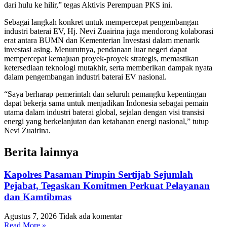
dari hulu ke hilir,” tegas Aktivis Perempuan PKS ini.
Sebagai langkah konkret untuk mempercepat pengembangan
industri baterai EV, Hj. Nevi Zuairina juga mendorong kolaborasi
erat antara BUMN dan Kementerian Investasi dalam menarik
investasi asing. Menurutnya, pendanaan luar negeri dapat
mempercepat kemajuan proyek-proyek strategis, memastikan
ketersediaan teknologi mutakhir, serta memberikan dampak nyata
dalam pengembangan industri baterai EV nasional.
“Saya berharap pemerintah dan seluruh pemangku kepentingan
dapat bekerja sama untuk menjadikan Indonesia sebagai pemain
utama dalam industri baterai global, sejalan dengan visi transisi
energi yang berkelanjutan dan ketahanan energi nasional,” tutup
Nevi Zuairina.
Berita lainnya
Kapolres Pasaman Pimpin Sertijab Sejumlah
Pejabat, Tegaskan Komitmen Perkuat Pelayanan
dan Kamtibmas
Agustus 7, 2026
Tidak ada komentar
Read More »