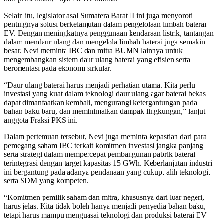
Selain itu, legislator asal Sumatera Barat II ini juga menyoroti
pentingnya solusi berkelanjutan dalam pengelolaan limbah baterai
EV. Dengan meningkatnya penggunaan kendaraan listrik, tantangan
dalam mendaur ulang dan mengelola limbah baterai juga semakin
besar. Nevi meminta IBC dan mitra BUMN lainnya untuk
mengembangkan sistem daur ulang baterai yang efisien serta
berorientasi pada ekonomi sirkular.
“Daur ulang baterai harus menjadi perhatian utama. Kita perlu
investasi yang kuat dalam teknologi daur ulang agar baterai bekas
dapat dimanfaatkan kembali, mengurangi ketergantungan pada
bahan baku baru, dan meminimalkan dampak lingkungan,” lanjut
anggota Fraksi PKS ini.
Dalam pertemuan tersebut, Nevi juga meminta kepastian dari para
pemegang saham IBC terkait komitmen investasi jangka panjang
serta strategi dalam mempercepat pembangunan pabrik baterai
terintegrasi dengan target kapasitas 15 GWh. Keberlanjutan industri
ini bergantung pada adanya pendanaan yang cukup, alih teknologi,
serta SDM yang kompeten.
“Komitmen pemilik saham dan mitra, khususnya dari luar negeri,
harus jelas. Kita tidak boleh hanya menjadi penyedia bahan baku,
tetapi harus mampu menguasai teknologi dan produksi baterai EV