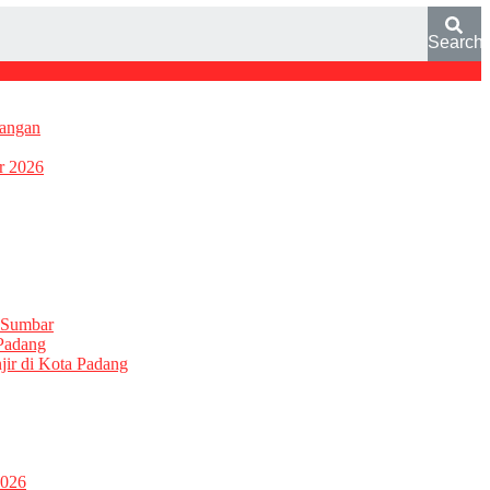
Search
pangan
r 2026
l Sumbar
Padang
ir di Kota Padang
2026