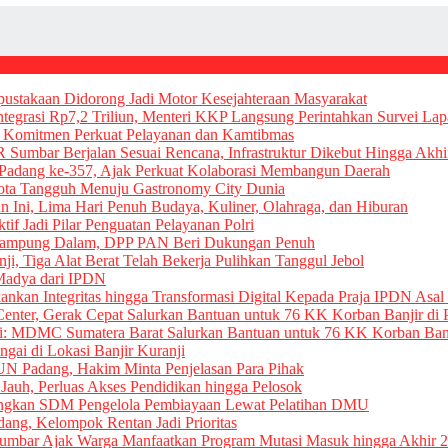
rpustakaan Didorong Jadi Motor Kesejahteraan Masyarakat
egrasi Rp7,2 Triliun, Menteri KKP Langsung Perintahkan Survei La
an Komitmen Perkuat Pelayanan dan Kamtibmas
umbar Berjalan Sesuai Rencana, Infrastruktur Dikebut Hingga Akhi
 Padang ke-357, Ajak Perkuat Kolaborasi Membangun Daerah
Kota Tangguh Menuju Gastronomy City Dunia
un Ini, Lima Hari Penuh Budaya, Kuliner, Olahraga, dan Hiburan
if Jadi Pilar Penguatan Pelayanan Polri
i Kampung Dalam, DPP PAN Beri Dukungan Penuh
i, Tiga Alat Berat Telah Bekerja Pulihkan Tanggul Jebol
Madya dari IPDN
nkan Integritas hingga Transformasi Digital Kepada Praja IPDN Asa
nter, Gerak Cepat Salurkan Bantuan untuk 76 KK Korban Banjir di 
si: MDMC Sumatera Barat Salurkan Bantuan untuk 76 KK Korban Banj
ngai di Lokasi Banjir Kuranji
TUN Padang, Hakim Minta Penjelasan Para Pihak
auh, Perluas Akses Pendidikan hingga Pelosok
angkan SDM Pengelola Pembiayaan Lewat Pelatihan DMU
ang, Kelompok Rentan Jadi Prioritas
Sumbar Ajak Warga Manfaatkan Program Mutasi Masuk hingga Akhir 