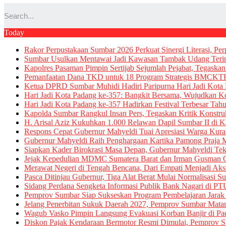
Today
Rakor Perpustakaan Sumbar 2026 Perkuat Sinergi Literasi, Pe
Sumbar Usulkan Mentawai Jadi Kawasan Tambak Udang Terint
Kapolres Pasaman Pimpin Sertijab Sejumlah Pejabat, Tegask
Pemanfaatan Dana TKD untuk 18 Program Strategis BMCKTR S
Ketua DPRD Sumbar Muhidi Hadiri Paripurna Hari Jadi Kota
Hari Jadi Kota Padang ke-357: Bangkit Bersama, Wujudkan 
Hari Jadi Kota Padang ke-357 Hadirkan Festival Terbesar Tah
Kapolda Sumbar Rangkul Insan Pers, Tegaskan Kritik Konstrukt
H. Arisal Aziz Kukuhkan 1.000 Relawan Dapil Sumbar II d
Respons Cepat Gubernur Mahyeldi Tuai Apresiasi Warga Kuranj
Gubernur Mahyeldi Raih Penghargaan Kartika Pamong Praja 
Siapkan Kader Birokrasi Masa Depan, Gubernur Mahyeldi Teka
Jejak Kepedulian MDMC Sumatera Barat dan Irman Gusman Ce
Merawat Negeri di Tengah Bencana, Dari Empati Menjadi Ak
Pasca Ditinjau Gubernur, Tiga Alat Berat Mulai Normalisasi Su
Sidang Perdana Sengketa Informasi Publik Bank Nagari di P
Pemprov Sumbar Siap Sukseskan Program Pembelajaran Jarak J
Jelang Penerbitan Sukuk Daerah 2027, Pemprov Sumbar Mat
Wagub Vasko Pimpin Langsung Evakuasi Korban Banjir di Pad
Diskon Pajak Kendaraan Bermotor Resmi Dimulai, Pemprov 